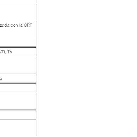
nizada con la CRT
VD, TV
a