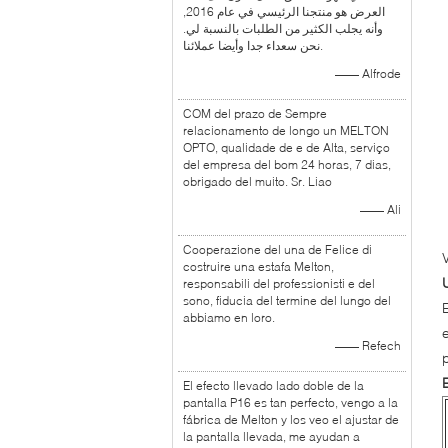
العرض هو منتجنا الرئيسي في عام 2016,
وأنه يجلب الكثير من الطلبات بالنسبة لي.
نحن سعداء جدا وأيضا عملائنا.
—— Alfrode
COM del prazo de Sempre
relacionamento de longo un MELTON
OPTO, qualidade de e de Alta, serviço
del empresa del bom 24 horas, 7 dias,
obrigado del muito. Sr. Liao
—— Ali
Cooperazione del una de Felice di
costruire una estafa Melton,
responsabili del professionisti e del
sono, fiducia del termine del lungo del
abbiamo en loro.
—— Refech
El efecto llevado lado doble de la
pantalla P16 es tan perfecto, vengo a la
fábrica de Melton y los veo el ajustar de
la pantalla llevada, me ayudan a