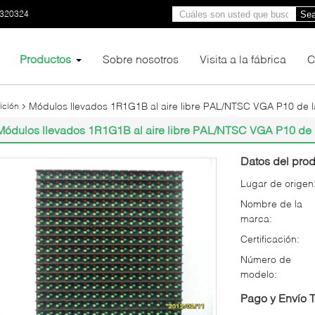
0320324
Sea
Productos
Sobre nosotros
Visita a la fábrica
C
Módulos llevados 1R1G1B al aire libre PAL/NTSC VGA P10 de l
ición
Módulos llevados 1R1G1B al aire libre PAL/NTSC VGA P10 de l
Datos del prod
Lugar de origen
Nombre de la
marca:
Certificación:
Número de
modelo:
Pago y Envío 