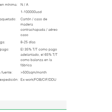
en mínima:
N / A
1-100000usd
paquetado:
Cartón / caso de
madera
contrachapada / aéreo
caso
ga:
8-25 días
 pago:
El 35% T/T como pago
adelantado, el 65% T/T
como balanza en la
fábrica
 fuente:
>500sqm/month
expedición:
Ex-work/FOB/CIF/DDU