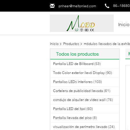
86--1868
anheer@meltonled.com
Inicio
Inicio
Productos
módulos llevados de la exhib
Todos los productos
Pantalla LED de Billboard
(53)
Todo Color exterior llevó Display
(90)
Pantallas LEDs interiores
(103)
Cartelera de publicidad llevada
(61)
condujo de alquiler de video wall
(76)
Pantalla LED del taxi
(60)
Pantalla llevada del piso
(8)
visualización de perímetro llevado
(24)