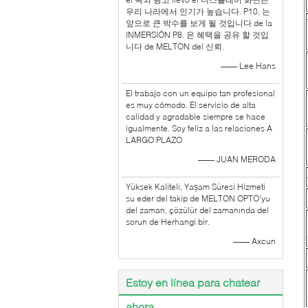
우리 나라에서 인기가 높습니다. P10, 는
앞으로 큰 박수를 보게 될 것입니다 de la
INMERSIÓN P8. 은 혜택을 공유 할 것입
니다 de MELTON del 신뢰.
—— Lee Hans
El trabajo con un equipo tan profesional
es muy cómodo. El servicio de alta
calidad y agradable siempre se hace
igualmente. Soy feliz a las relaciones A
LARGO PLAZO
—— JUAN MERODA
Yüksek Kaliteli, Yașam Süresi Hizmeti
su eder del takip de MELTON OPTO'yu
del zaman, çözülür del zamanında del
sorun de Herhangi bir.
—— Axcun
Estoy en línea para chatear
ahora