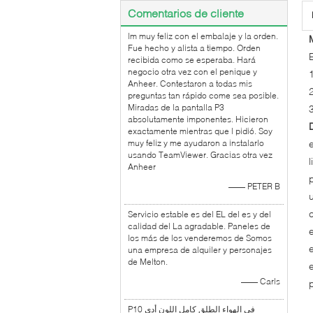
Comentarios de cliente
lm muy feliz con el embalaje y la orden.
Fue hecho y alista a tiempo. Orden
recibida como se esperaba. Hará
negocio otra vez con el penique y
Anheer. Contestaron a todas mis
preguntas tan rápido come sea posible.
Miradas de la pantalla P3
absolutamente imponentes. Hicieron
exactamente mientras que l pidió. Soy
muy feliz y me ayudaron a instalarlo
usando TeamViewer. Gracias otra vez
Anheer
—— PETER B
Servicio estable es del EL del es y del
calidad del La agradable. Paneles de
los más de los venderemos de Somos
una empresa de alquiler y personajes
de Melton.
—— Carls
P10 في الهواء الطلق كامل اللون أدى