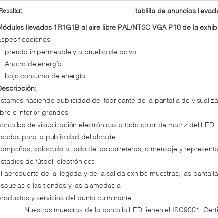
tablilla de anuncios llevada
Resaltar:
Módulos llevados 1R1G1B al aire libre PAL/NTSC VGA P10 de la exhib
Especificaciones
1. prenda impermeable y a prueba de polvo
2. Ahorro de energía
3. bajo consumo de energía
Descripción:
estamos haciendo publicidad del fabricante de la pantalla de visualizac
libre e interior grandes
pantallas de visualización electrónicas a todo color de matriz del LED
usadas para la publicidad del alcalde
campañas; colocado al lado de las carreteras, o mensaje y representa
estadios de fútbol, electrónicos
el aeropuerto de la llegada y de la salida exhibe muestras, las pantall
escuelas o las tiendas y las alamedas a
productos y servicios del punto culminante.
· Nuestras muestras de la pantalla LED tienen el ISO9001: Cert