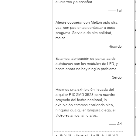
ajustarme y a enseñar.
—— Tal
Alegre cooperar con Melton opto otra
vez, son pacientes contestar a cada
pregunta. Servicio de alta calidad,
mejor.
—— Ricardo
Estamos fabricación de pantallas de
autobuses con los módulos de LED, y
hasta ahora no hay ningún problema.
—— Sergo
Hicimos una exhibición llevada del
alquiler P10 SMD 3528 para nuestro
proyecto del teatro nacional, la
exhibición estamos corriendo bien,
ninguna cualquier lámpara ciega, el
vídeo estamos tan claros.
—— Ari
el 옥외 광고 llevó el 디스플레이 화면은