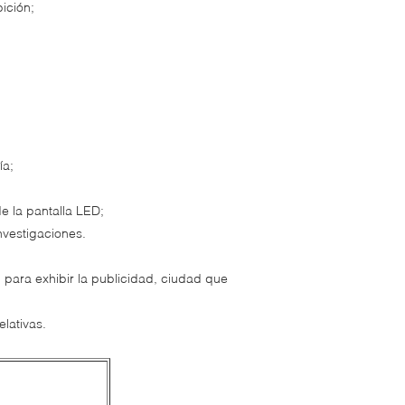
ición;
ía;
e la pantalla LED;
nvestigaciones.
 para exhibir la publicidad, ciudad que
lativas.