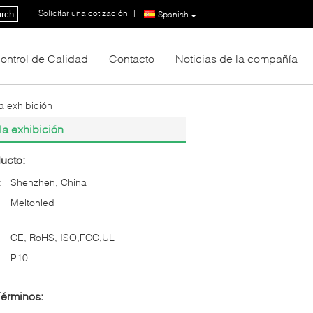
Solicitar una cotización
|
rch
Spanish
ontrol de Calidad
Contacto
Noticias de la compañía
a exhibición
a exhibición
ucto:
:
Shenzhen, China
Meltonled
CE, RoHS, ISO,FCC,UL
P10
Términos: