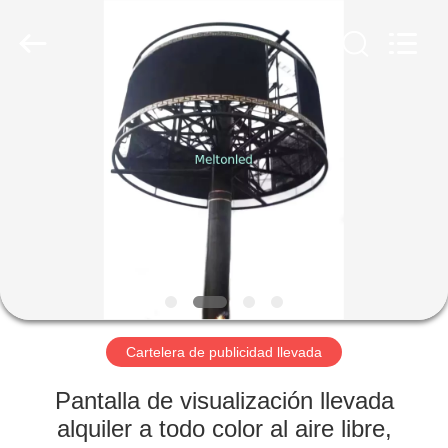
2026
Melton
optoelectronics
co.,
LTD.
All
Rights
Reserved.
HOGAR
PRODUCTOS
SOBRE
NOSOTROS
VIAJE
DE
Cartelera de publicidad llevada
LA
Pantalla de visualización llevada
FÁBRICA
alquiler a todo color al aire libre,