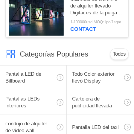
de alquiler llevado
Digitaces de la pulgada
P6 del jugador 55 de la
1-100000usd MOQ:1pc/1sqm
cartelera de publicidad
CONTACT
Categorías Populares
Todos
Pantalla LED de
Todo Color exterior
Billboard
llevó Display
Pantallas LEDs
Cartelera de
interiores
publicidad llevada
condujo de alquiler
Pantalla LED del taxi
de video wall