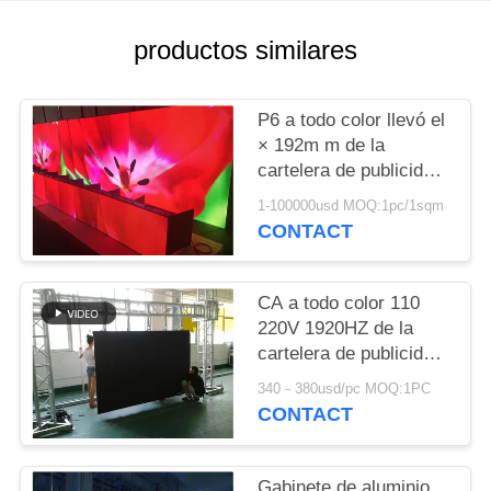
productos similares
P6 a todo color llevó el
× 192m m de la
cartelera de publicidad
192 para los medios de
1-100000usd MOQ:1pc/1sqm
publicidad
CONTACT
CA a todo color 110
220V 1920HZ de la
cartelera de publicidad
de P3.91 4,81 LED
340－380usd/pc MOQ:1PC
500*1000m m
CONTACT
Gabinete de aluminio